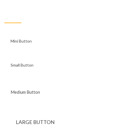
Button light background - dark
border
Mini Button
Small Button
Medium Button
LARGE BUTTON