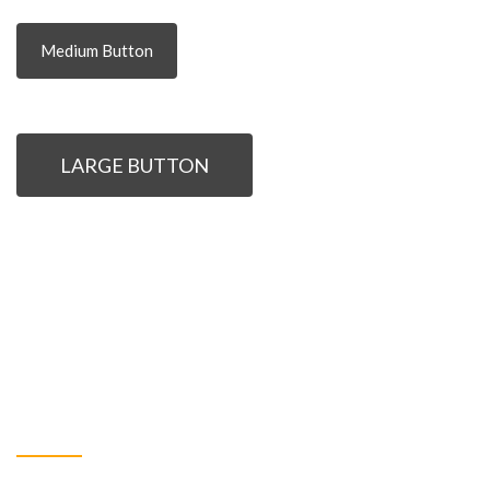
Medium Button
LARGE BUTTON
Button transparent background -
light border