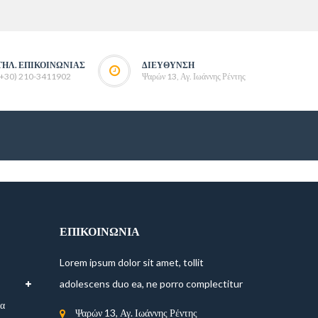
ΤΗΛ. ΕΠΙΚΟΙΝΩΝΊΑΣ
ΔΙΕΎΘΥΝΣΗ
(+30) 210-3411902
Ψαρών 13, Αγ. Ιωάννης Ρέντης
ΕΠΙΚΟΙΝΩΝΊΑ
α
Lorem ipsum dolor sit amet, tollit
adolescens duo ea, ne porro complectitur
ία
Ψαρών 13, Αγ. Ιωάννης Ρέντης