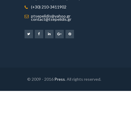
(+30) 210-3411902
ptsepelidis@yahoo.gr
contact@tsepelidis.gr
© 2009 - 2016
Press
. All rights reserved.