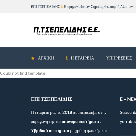
EΠΙ ΤΣΕΠΕΛΙΔΗΣ
&
Βιομηχανία Ιστών, Σημαίας, Φωτισμού,Αλουμινίο
ΑΡΧΙΚΉ
Η ΕΤΑΙΡΕΊΑ
ΥΠΗΡΕΣΕΊΕΣ
Could not find template
ΕΠΙ ΤΣΕΠΕΛΙΔΗΣ
E – N
Η εταιρεία μας το
2018
συμπεριέλαβε στην
Subscrib
παραγωγή της τα
αυτόνομα συστήματα
.
you abo
Υβριδικά συστήματα
με χρήση ηλιακής και