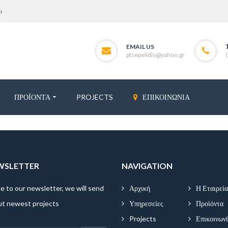
υ
EMAIL US
ptsepelidis@yahoo.gr
ΠΡΟΪΌΝΤΑ
PROJECTS
ΕΠΙΚΟΙΝΩΝΊΑ
EWSLETTER
NAVIGATION
e to our newsletter, we will send
Αρχική
Η Εταιρεί
ut newest projects
Υπηρεσείες
Προϊόντα
Projects
Επικοινων