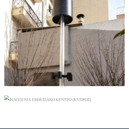
ΠΆΡΚΟ ΤΣΈΠΗΣ ΚΟΛΩΝΌΣ
Ανανεώσιμες
+