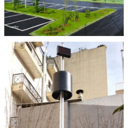
Ιστός Σημαίας, Ιστος Φωτισμού
+
ΠΆΡΚΟ ΤΣΈΠΗΣ ΚΟΛΩΝΌΣ
Ανανεώσιμες