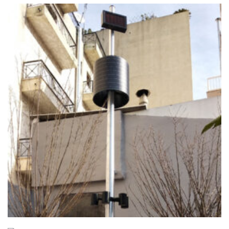
+
ΠΆΡΚΟ ΤΣΈΠΗΣ ΚΟΛΩΝΌΣ
Ανανεώσιμες
+