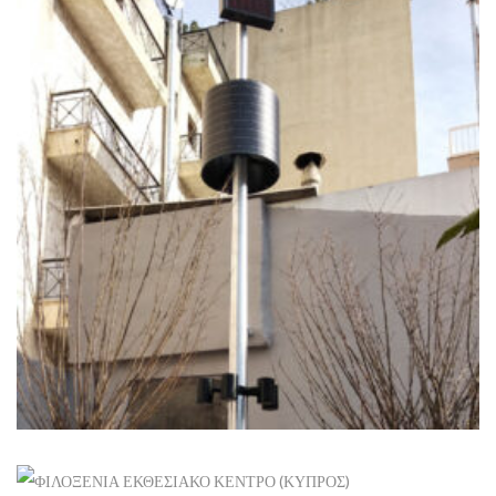
+
ΠΆΡΚΟ ΤΣΈΠΗΣ ΚΟΛΩΝΌΣ
Ανανεώσιμες
+