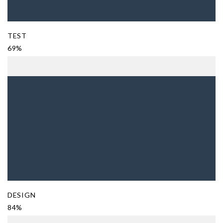
TEST
69%
DESIGN
84%